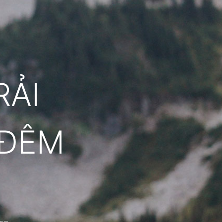
RẢI
 ĐÊM