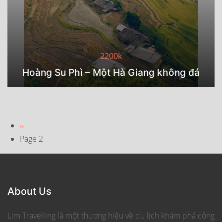
2200k
Hoàng Su Phì – Một Hà Giang không đá
Pagination
Previous
‹‹
page
Page 2
About Us
Lim Travelling là một thương hiệu về du lịch khám phá cộng