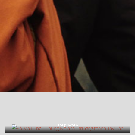
4300k
Pờ Ma Lung - Chung Nhía Vũ, trường thành
Tây Bắc