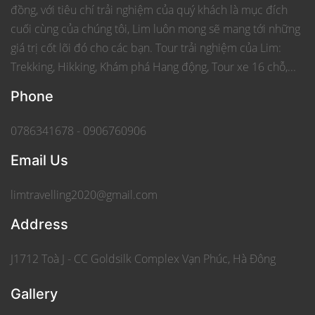
đồng, với tiêu chí trải nghiệm của quý khách là mục đích
cuối cùng của chúng tôi, Lim luôn mong sẽ mang tới những
giá trị cốt lõi đó cho các bạn. Tour trải nghiệm của Lim:
Trekking, Hikking, Khám phá Hang động, Tour xe 16 chỗ,...
Phone
0786341678 - 0906760906
Email Us
limtravelling2020@gmail.com
Address
J1712 Toà J - CC Goldsilk Complex Vạn Phúc, Hà Đông
Gallery